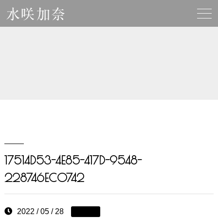
17514D53-4E85-417D-9548-
228746EC0742
2022 / 05 / 28