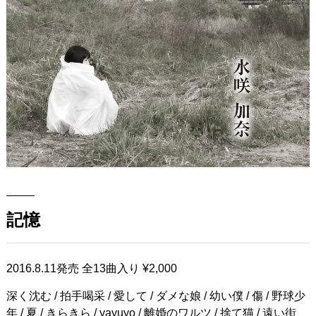
記憶
2016.8.11発売 全13曲入り ¥2,000
深く沈む / 拍手喝采 / 愛して / ダメな娘 / 幼い僕 / 傷 / 野球少
年 / 夏 / きらきら / yayuyo / 離婚のワルツ / 捨て猫 / 遠い街